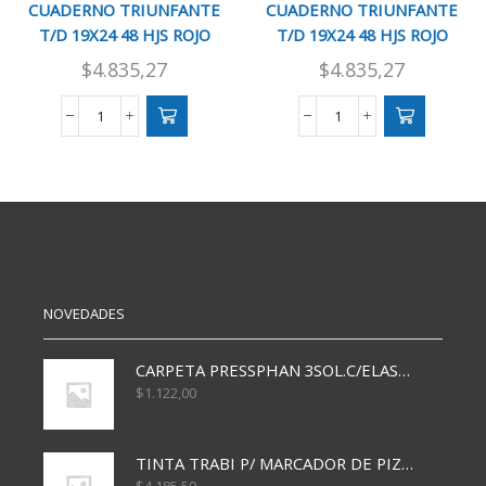
CUADERNO TRIUNFANTE
CUADERNO TRIUNFANTE
T/D 19X24 48 HJS ROJO
T/D 19X24 48 HJS ROJO
RAYADO
CUAD CHI
$
4.835,27
$
4.835,27
CUADERNO
CUADERNO
TRIUNFANTE
TRIUNFANTE
T/D
T/D
19X24
19X24
48
48
HJS
HJS
ROJO
ROJO
RAYADO
CUAD
cantidad
CHI
cantidad
NOVEDADES
CARPETA PRESSPHAN 3SOL.C/ELAST MARRON A4 P01A
$
1.122,00
TINTA TRABI P/ MARCADOR DE PIZARRA x30ml AZUL