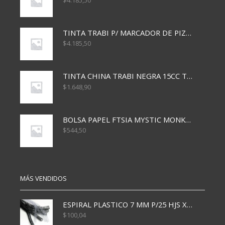
$
4.185,50
TINTA TRABI P/ MARCADOR DE PIZARRA x30ml ROJO
$
4.185,50
TINTA CHINA TRABI NEGRA 15CC TR3460
$
1.648,90
BOLSA PAPEL FTSIA MYSTIC MONKEY 14/08/20
$
544,50
MÁS VENDIDOS
ESPIRAL PLASTICO 7 MM P/25 HJS X50x3000
$
100,04