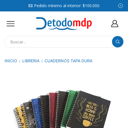
Pedido mínimo al interior: $100.000
Search
input
INICIO
LIBRERIA
CUADERNOS TAPA DURA