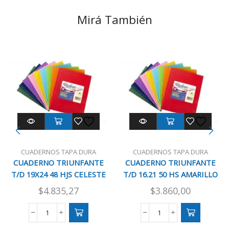
Mirá También
CUADERNOS TAPA DURA
CUADERNOS TAPA DURA
CUADERNO TRIUNFANTE
CUADERNO TRIUNFANTE
T/D 19X24 48 HJS CELESTE
T/D 16.21 50 HS AMARILLO
RAY
$
4.835,27
$
3.860,00
CUADERNO
CUADERNO
TRIUNFANTE
TRIUNFANTE