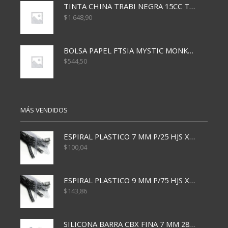
TINTA CHINA TRABI NEGRA 15CC TR3460
$
1.648,90
BOLSA PAPEL FTSIA MYSTIC MONKEY 14/08/20
$
544,50
MÁS VENDIDOS
ESPIRAL PLASTICO 7 MM P/25 HJS X50x3000
$
100,04
ESPIRAL PLASTICO 9 MM P/75 HJS X50X2400
$
143,86
SILICONA BARRA CBX FINA 7 MM 28 CM