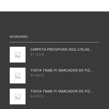
T/D
T/D
19X24
16.21
48
50
HJS
HS
CELESTE
AMARILLO
cantidad
RAY
cantidad
NOVEDADES
CARPETA PRESSPHAN 3SOL.C/ELAST MARRON A4 P01A
$
1.122,00
TINTA TRABI P/ MARCADOR DE PIZARRA x30ml AZUL
$
4.185,50
TINTA TRABI P/ MARCADOR DE PIZARRA x30ml ROJO
$
4.185,50