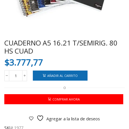
CUADERNO A5 16.21 T/SEMIRIG. 80
HS CUAD
$
3.777,77
AÑADIR AL CARRITO
CUADERNO
A5
O
16.21
T/SEMIRIG.
80
COMPRAR AHORA
HS
CUAD
cantidad
Agregar a la lista de deseos
SKU:
1977