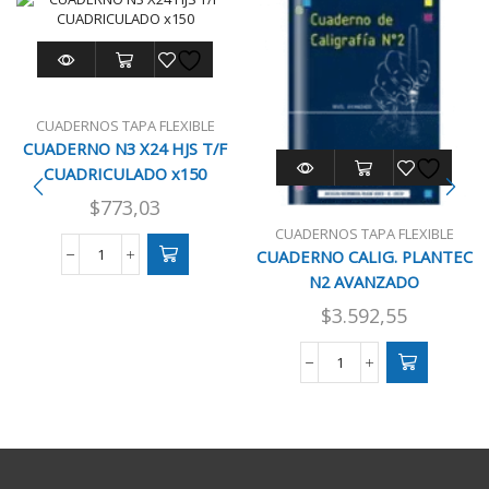
CUADERNOS TAPA FLEXIBLE
CUADERNO N3 X24 HJS T/F
CUADRICULADO x150
$
773,03
CUADERNOS TAPA FLEXIBLE
CUADERNO CALIG. PLANTEC
CUADERNO
N2 AVANZADO
N3
X24
$
3.592,55
HJS
T/F
CUADRICULADO
CUADERNO
x150
CALIG.
cantidad
PLANTEC
N2
AVANZADO
cantidad