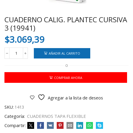
CUADERNO CALIG. PLANTEC CURSIVA
3 (19941)
$
3.069,39
AÑADIR AL CARRITO
CUADERNO
CALIG.
O
PLANTEC
CURSIVA
3
COMPRAR AHORA
(19941)
cantidad
Agregar a la lista de deseos
SKU:
1413
Categoría:
CUADERNOS TAPA FLEXIBLE
Compartir: