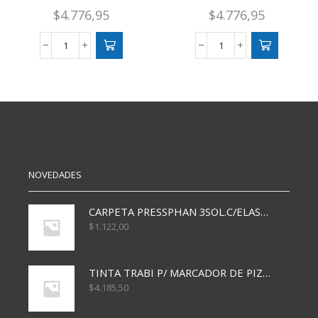
$
4.776,95
$
4.776,95
ETIQUETA
ETIQUETA
AUTO.
AUTO.
22X16
19X33
MM
MM
C2216
3024
cantidad
cantidad
NOVEDADES
CARPETA PRESSPHAN 3SOL.C/ELAST MARRON A4 P01A
$
1.122,00
TINTA TRABI P/ MARCADOR DE PIZARRA x30ml AZUL
$
4.185,50