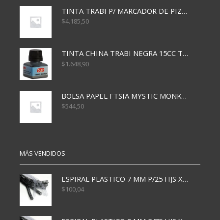
TINTA TRABI P/ MARCADOR DE PIZARRA x30ml ROJO
$
4.185,50
TINTA CHINA TRABI NEGRA 15CC TR3460
$
1.648,90
BOLSA PAPEL FTSIA MYSTIC MONKEY 14/08/20
$
544,50
MÁS VENDIDOS
ESPIRAL PLASTICO 7 MM P/25 HJS X50x3000
$
100,04