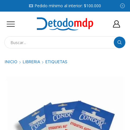
Pedido mínimo al interior: $100.000
Search
input
INICIO
LIBRERIA
ETIQUETAS