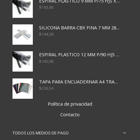
ESPIRAL PLASTICO 9 MM P/75 HJS X50X2400
$
143,86
SILICONA BARRA CBX FINA 7 MM 28 CM
$
144,38
ESPIRAL PLASTICO 12 MM P/90 HJS X50X1500
$
160,98
TAPA PARA ENCUADERNAR A4 TRANSP x50x500
$
236,54
Política de privacidad
Contacto
TODOS LOS MEDIOS DE PAGO