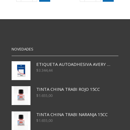
FILGO
FILGO
LINER
LINER
038
038
X10
X5
cantidad
FLUO
cantidad
NOVEDADES
ETIQUETA AUTOADHESIVA AVERY 3026 30H 20 X 70
$
3.344,44
TINTA CHINA TRABI ROJO 15CC
$
1.655,00
TINTA CHINA TRABI NARANJA 15CC
$
1.655,00