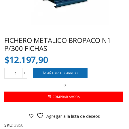
FICHERO METALICO BROPACO N1
P/300 FICHAS
$
12.197,90
AÑADIR AL CARRITO
FICHERO
METALICO
O
BROPACO
N1
P/300
COMPRAR AHORA
FICHAS
cantidad
Agregar a la lista de deseos
SKU:
3850