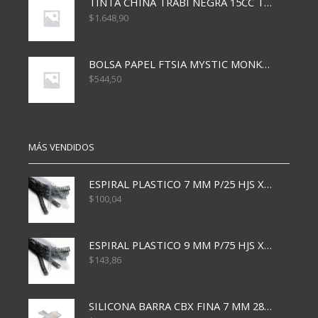
TINTA CHINA TRABI NEGRA 15CC TR3460
$
1.648,90
BOLSA PAPEL FTSIA MYSTIC MONKEY 14/08/20
$
544,50
MÁS VENDIDOS
ESPIRAL PLASTICO 7 MM P/25 HJS X50x3000
$
100,04
ESPIRAL PLASTICO 9 MM P/75 HJS X50X2400
$
143,86
SILICONA BARRA CBX FINA 7 MM 28 CM