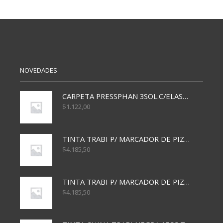
BROPACO
N3
N2
RAYADA
P/300
TACO
FICHAS
X100
cantidad
cantidad
NOVEDADES
CARPETA PRESSPHAN 3SOL.C/ELAST MARRON A4 P01A
$
1.122,00
TINTA TRABI P/ MARCADOR DE PIZARRA x30ml AZUL
$
4.185,50
TINTA TRABI P/ MARCADOR DE PIZARRA x30ml ROJO
$
4.185,50