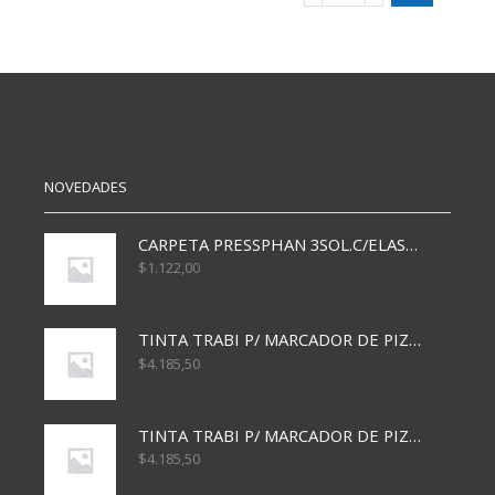
X3
PARA
cantidad
CUADERNO
19X23.5
CM
X10
cantidad
NOVEDADES
CARPETA PRESSPHAN 3SOL.C/ELAST MARRON A4 P01A
$
1.122,00
TINTA TRABI P/ MARCADOR DE PIZARRA x30ml AZUL
$
4.185,50
TINTA TRABI P/ MARCADOR DE PIZARRA x30ml ROJO
$
4.185,50