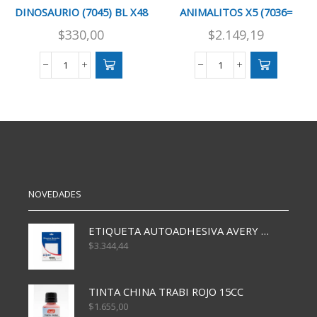
DINOSAURIO (7045) BL X48
ANIMALITOS X5 (7036=
$
330,00
$
2.149,19
GOMA
GOMA
DE
DE
BORRAR
BORRAR
DINOSAURIO
ANIMALITOS
(7045)
X5
BL
(7036=
X48
cantidad
cantidad
NOVEDADES
ETIQUETA AUTOADHESIVA AVERY 3026 30H 20 X 70
$
3.344,44
TINTA CHINA TRABI ROJO 15CC
$
1.655,00