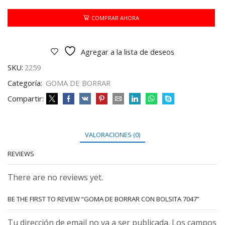
CON
BOLSITA
COMPRAR AHORA
7047
cantidad
Agregar a la lista de deseos
SKU:
2259
Categoría:
GOMA DE BORRAR
Compartir:
VALORACIONES (0)
REVIEWS
There are no reviews yet.
BE THE FIRST TO REVIEW “GOMA DE BORRAR CON BOLSITA 7047”
Tu dirección de email no va a ser publicada. Los campos