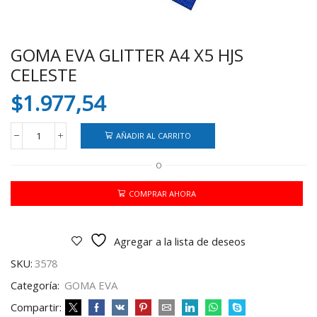
GOMA EVA GLITTER A4 X5 HJS
CELESTE
$
1.977,54
AÑADIR AL CARRITO
GOMA
EVA
O
GLITTER
A4
X5
COMPRAR AHORA
HJS
CELESTE
cantidad
Agregar a la lista de deseos
SKU:
3578
Categoría:
GOMA EVA
Compartir: