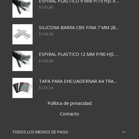
ESPIRAL PLASTICO 9 MM P/75 HJS X50X2400
$
143,86
SILICONA BARRA CBX FINA 7 MM 28 CM
$
144,38
ESPIRAL PLASTICO 12 MM P/90 HJS X50X1500
$
160,98
TAPA PARA ENCUADERNAR A4 TRANSP x50x500
$
236,54
Política de privacidad
Contacto
TODOS LOS MEDIOS DE PAGO