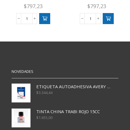
$
797,23
$
797,23
GOMA
GOMA
EVA
EVA
GLITTER
GLITTER
PLATA
LILA
cantidad
cantidad
NOVEDADES
ETIQUETA AUTOADHESIVA AVERY 3026 30H 20 X 70
$
3.344,44
TINTA CHINA TRABI ROJO 15CC
$
1.655,00