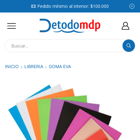
Pedido mínimo al interior: $100.000
Search
input
INICIO
LIBRERIA
GOMA EVA