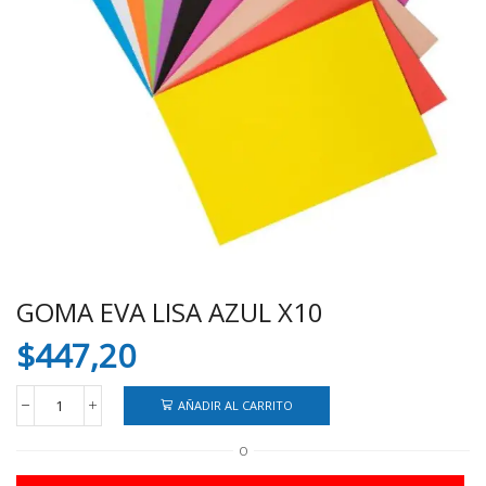
GOMA EVA LISA AZUL X10
$
447,20
AÑADIR AL CARRITO
GOMA
EVA
O
LISA
AZUL