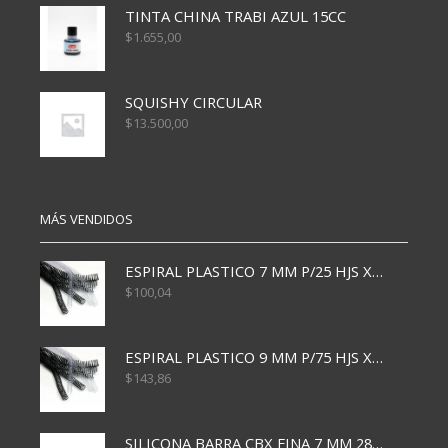
TINTA CHINA TRABI AZUL 15CC
$
1.655,00
SQUISHY CIRCULAR
$
13.500,00
MÁS VENDIDOS
ESPIRAL PLASTICO 7 MM P/25 HJS X50x3000
$
100,04
ESPIRAL PLASTICO 9 MM P/75 HJS X50X2400
$
143,86
SILICONA BARRA CBX FINA 7 MM 28 CM