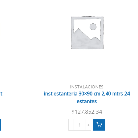
INSTALACIONES
t
inst estanteria 30×90 cm 2,40 mtrs 24
estantes
0
$
127.852,34
inst
estanteria