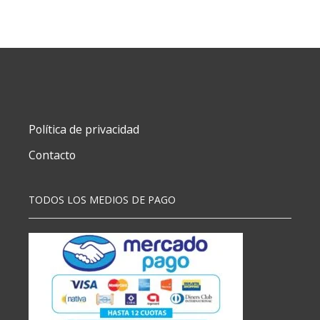
30x90
cm
2,40
mtrs
24
estantes
cantidad
Política de privacidad
Contacto
TODOS LOS MEDIOS DE PAGO