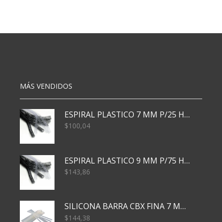
60x90
parnert
2.4
cantidad
mtrs
5
estantes
cantidad
MÁS VENDIDOS
ESPIRAL PLASTICO 7 MM P/25 HJS X50x3000
$
100,04
ESPIRAL PLASTICO 9 MM P/75 HJS X50X2400
$
143,86
SILICONA BARRA CBX FINA 7 MM 28 CM
$
144,38