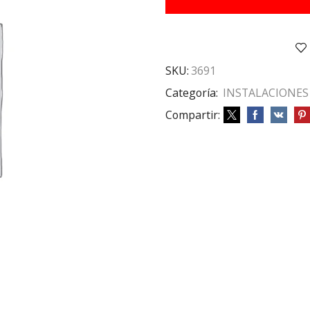
mtrs
5
estantes
cantidad
SKU:
3691
Categoría:
INSTALACIONES
Compartir: