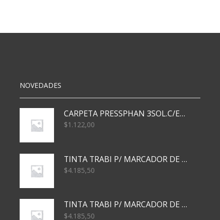
cantidad
NOVEDADES
CARPETA PRESSPHAN 3SOL.C/ELAST MARRON A4 P01A
$
1.122,00
TINTA TRABI P/ MARCADOR DE PIZARRA x30ml AZUL
$
4.185,50
TINTA TRABI P/ MARCADOR DE PIZARRA x30ml ROJO
$
4.185,50