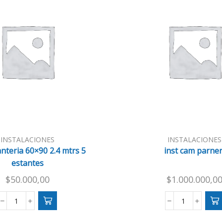
INSTALACIONES
INSTALACIONES
anteria 60×90 2.4 mtrs 5
inst cam parner
estantes
$
50.000,00
$
1.000.000,0
inst
inst
estanteria
cam