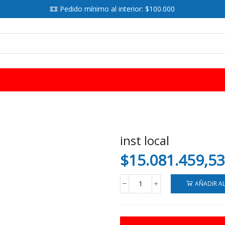
Pedido mínimo al interior: $100.000
SEARCH
INPUT
inst local
$
15.081.459,53
AÑADIR A
inst
local
cantidad