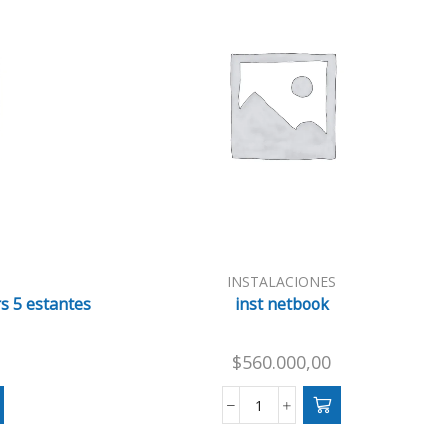
INSTALACIONES
rs 5 estantes
inst netbook
$
560.000,00
inst
netbook