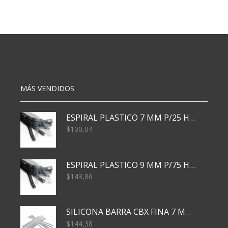
45x90
45x90
1
2
mtrs
mtrs
4
5
estantes
estantes
cantidad
cantidad
MÁS VENDIDOS
ESPIRAL PLASTICO 7 MM P/25 HJS X50x3000
$
100,04
ESPIRAL PLASTICO 9 MM P/75 HJS X50X2400
$
143,86
SILICONA BARRA CBX FINA 7 MM 28 CM
$
144,38