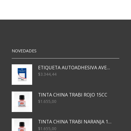
cantidad
NOVEDADES
ETIQUETA AUTOADHESIVA AVERY 3026 30H 20 X 70
$
3.344,44
TINTA CHINA TRABI ROJO 15CC
$
1.655,00
TINTA CHINA TRABI NARANJA 15CC
$
1.655,00