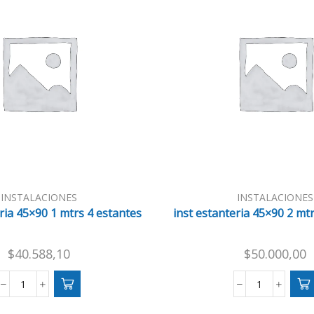
INSTALACIONES
INSTALACIONES
ria 45×90 1 mtrs 4 estantes
inst estanteria 45×90 2 mt
$
40.588,10
$
50.000,00
inst
inst
estanteria
estanteria