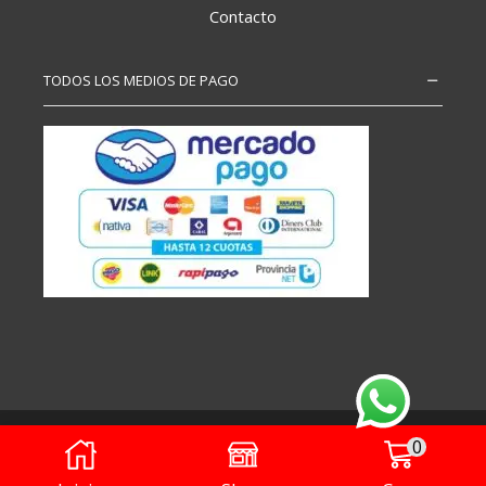
Contacto
TODOS LOS MEDIOS DE PAGO
Copyright – Todos los derechos reservados
0