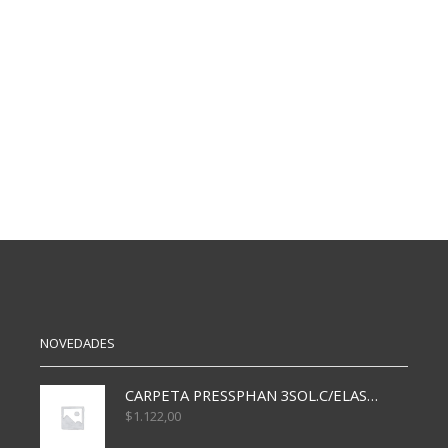
INTEX
JILONG
2
2
ANILLOS
ANILLOS
61X15
76X20
CM
CM
cantidad
cantidad
NOVEDADES
CARPETA PRESSPHAN 3SOL.C/ELAST MARRON A4 P01A
$
1.122,00