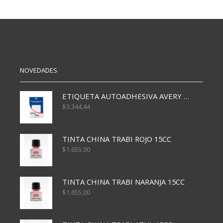
VA
OL
CJ
X50
(503)
CARTAS
cantidad
PLASTIFICADO
cantidad
NOVEDADES
ETIQUETA AUTOADHESIVA AVERY 3026 30H 20 X 70
$
3.344,44
TINTA CHINA TRABI ROJO 15CC
$
1.655,00
TINTA CHINA TRABI NARANJA 15CC
$
1.655,00