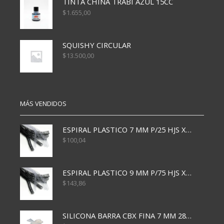
TINTA CHINA TRABI AZUL 15CC
$
1.655,00
SQUISHY CIRCULAR
$
13.500,00
MÁS VENDIDOS
ESPIRAL PLASTICO 7 MM P/25 HJS X50x3000
$
100,04
ESPIRAL PLASTICO 9 MM P/75 HJS X50X2400
$
143,86
SILICONA BARRA CBX FINA 7 MM 28 CM