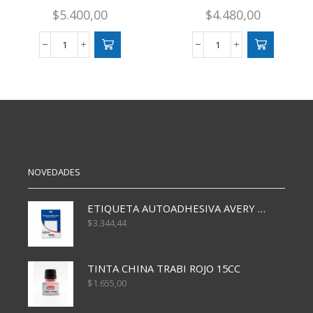
$
5.400,00
$
4.480,00
ALBUM
MAZO
POKEMON
NAIPE
PARA
POKEMON
240
DORADO
CARTAS
CJ
cantidad
55
PCS
cantidad
NOVEDADES
ETIQUETA AUTOADHESIVA AVERY 3026 30H 20 X 70
$
3.344,44
TINTA CHINA TRABI ROJO 15CC
$
1.655,00