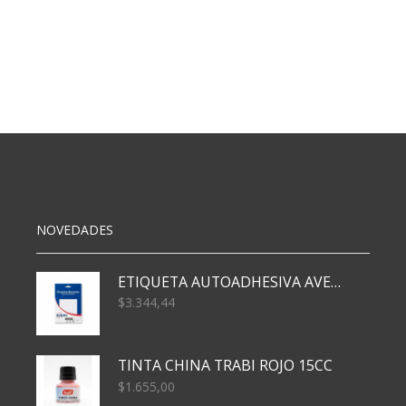
NOVEDADES
ETIQUETA AUTOADHESIVA AVERY 3026 30H 20 X 70
$
3.344,44
TINTA CHINA TRABI ROJO 15CC
$
1.655,00