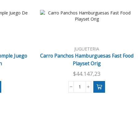
JUGUETERIA
omple Juego
Carro Panchos Hamburguesas Fast Food
n
Playset Orig
$
44.147,23
Carro
Panchos
as
Hamburguesas
Fast
Food
Playset
n
Orig
cantidad