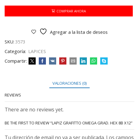
GRAD.
HEX
COMPRAR AHORA
8B
X12
cantidad
Agregar a la lista de deseos
SKU:
3573
Categoría:
LAPICES
Compartir:
VALORACIONES (0)
REVIEWS
There are no reviews yet.
BE THE FIRST TO REVIEW “LAPIZ GRAFITTO OMEGA GRAD. HEX 8B X12”
Tu dirección de email no va a ser publicada. Los campos