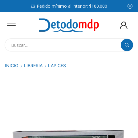
Pedido mínimo al interior: $100.000
Search
input
INICIO
LIBRERIA
LAPICES