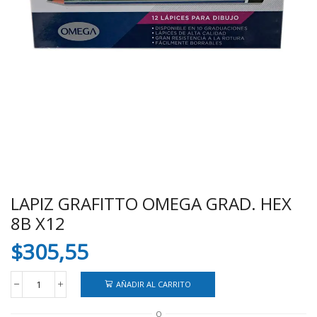
LAPIZ GRAFITTO OMEGA GRAD. HEX
8B X12
$
305,55
AÑADIR AL CARRITO
LAPIZ
GRAFITTO
O
OMEGA