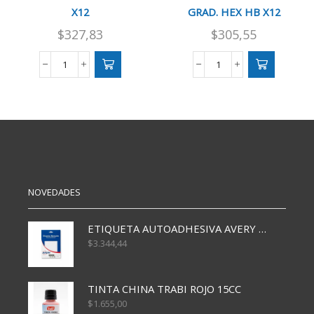
X12
GRAD. HEX HB X12
$
327,83
$
305,55
MINAS
LAPIZ
0.5
GRAFITTO
MM
OMEGA
X60
GRAD.
MM
HEX
HB
HB
X12
X12
cantidad
cantidad
NOVEDADES
ETIQUETA AUTOADHESIVA AVERY 3026 30H 20 X 70
$
3.344,44
TINTA CHINA TRABI ROJO 15CC
$
1.655,00