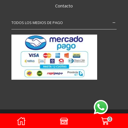
Contacto
TODOS LOS MEDIOS DE PAGO
Copyright – Todos los derechos reservados
0