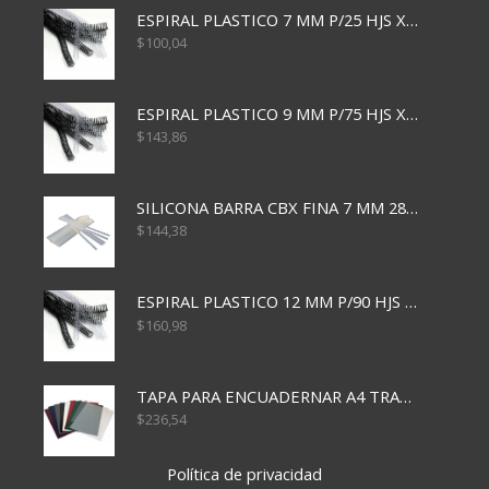
ESPIRAL PLASTICO 7 MM P/25 HJS X50x3000
$
100,04
ESPIRAL PLASTICO 9 MM P/75 HJS X50X2400
$
143,86
SILICONA BARRA CBX FINA 7 MM 28 CM
$
144,38
ESPIRAL PLASTICO 12 MM P/90 HJS X50X1500
$
160,98
TAPA PARA ENCUADERNAR A4 TRANSP x50x500
$
236,54
Política de privacidad