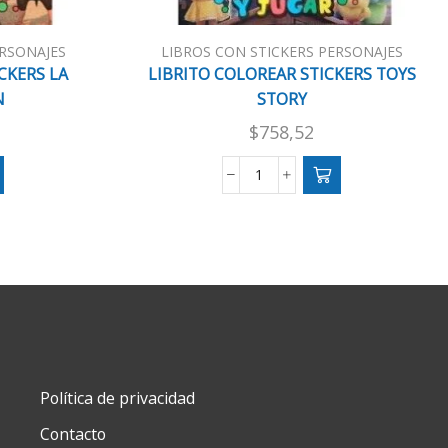
ERSONAJES
LIBROS CON STICKERS PERSONAJES
CKERS LA
LIBRITO COLOREAR STICKERS TOYS
N
STORY
$
758,52
LIBRITO
COLOREAR
STICKERS
TOYS
STORY
cantidad
Política de privacidad
Contacto