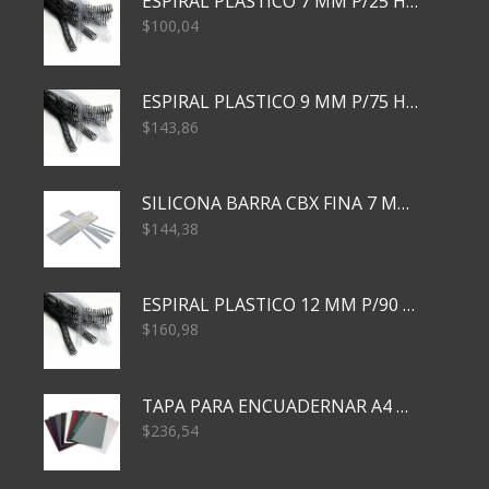
ESPIRAL PLASTICO 7 MM P/25 HJS X50x3000
$
100,04
ESPIRAL PLASTICO 9 MM P/75 HJS X50X2400
$
143,86
SILICONA BARRA CBX FINA 7 MM 28 CM
$
144,38
ESPIRAL PLASTICO 12 MM P/90 HJS X50X1500
$
160,98
TAPA PARA ENCUADERNAR A4 TRANSP x50x500
$
236,54