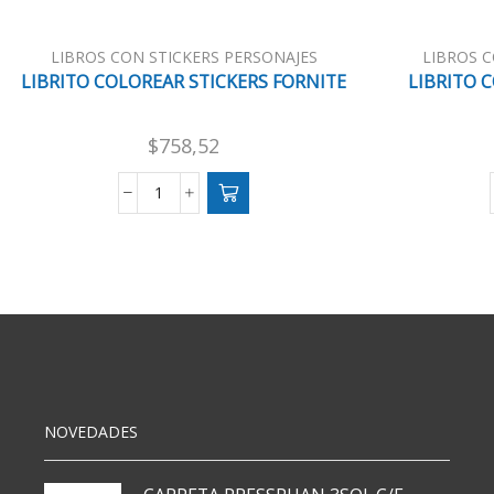
LIBROS CON STICKERS PERSONAJES
LIBROS C
LIBRITO COLOREAR STICKERS FORNITE
LIBRITO 
$
758,52
LIBRITO
COLOREAR
STICKERS
FORNITE
cantidad
NOVEDADES