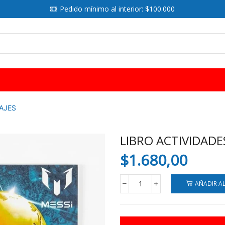
Pedido mínimo al interior: $100.000
SEARCH
INPUT
AJES
LIBRO ACTIVIDADE
$
1.680,00
AÑADIR A
LIBRO
ACTIVIDADES
20X28
CM