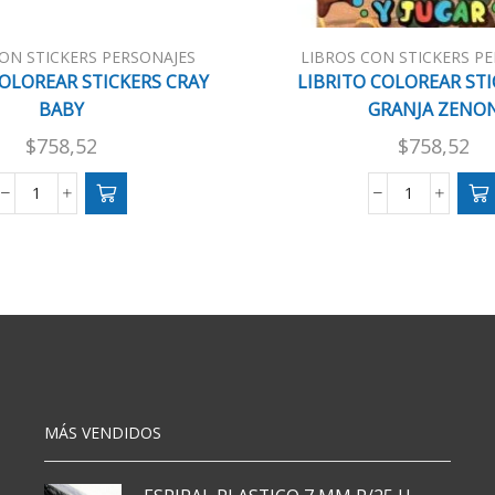
ON STICKERS PERSONAJES
LIBROS CON STICKERS P
COLOREAR STICKERS CRAY
LIBRITO COLOREAR STI
BABY
GRANJA ZENO
$
758,52
$
758,52
LIBRITO
LIBRITO
COLOREAR
COLOREAR
STICKERS
STICKERS
CRAY
LA
BABY
GRANJA
cantidad
ZENON
cantidad
MÁS VENDIDOS