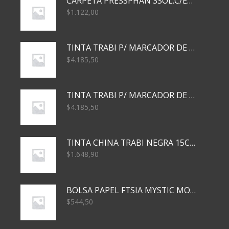
CARPETA PRESSPHAN 3SOL.C/ELAST MARRON A4 P01A
$
1.122,00
TINTA TRABI P/ MARCADOR DE PIZARRA x30ml AZUL
$
4.185,50
TINTA TRABI P/ MARCADOR DE PIZARRA x30ml ROJO
$
4.185,50
TINTA CHINA TRABI NEGRA 15CC TR3460
$
1.648,90
BOLSA PAPEL FTSIA MYSTIC MONKEY 14/08/20
$
544,50