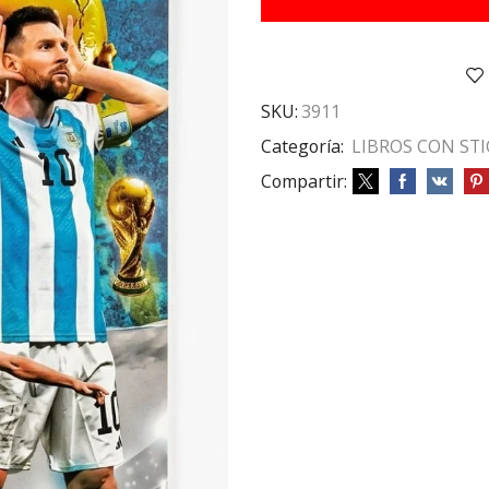
32
PAG
MESI
cantidad
SKU:
3911
Categoría:
LIBROS CON ST
Compartir: