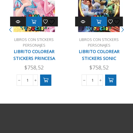
LIBROS CON STICKERS
LIBROS CON STICKERS
PERSONAJES
PERSONAJES
LIBRITO COLOREAR
LIBRITO COLOREAR
STICKERS PRINCESA
STICKERS SONIC
$
758,52
$
758,52
LIBRITO
LIBRITO
COLOREAR
COLOREAR
STICKERS
STICKERS
PRINCESA
SONIC
cantidad
cantidad