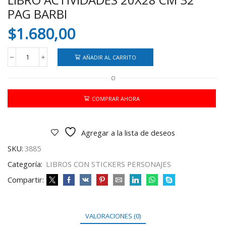
PAG BARBI
$
1.680,00
AÑADIR AL CARRITO
LIBRO
ACTIVIDADES
O
20X28
CM
32
COMPRAR AHORA
PAG
BARBI
cantidad
Agregar a la lista de deseos
SKU:
3885
Categoría:
LIBROS CON STICKERS PERSONAJES
Compartir:
VALORACIONES (0)