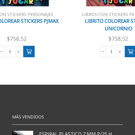
ON STICKERS PERSONAJES
LIBROS CON STICKERS P
OLOREAR STICKERS PJMAX
LIBRITO COLOREAR S
UNICORNIO
$
758,52
$
758,52
LIBRITO
LIBRITO
COLOREAR
COLOREAR
STICKERS
STICKERS
PJMAX
UNICORNI
cantidad
cantidad
MÁS VENDIDOS
ESPIRAL PLASTICO 7 MM P/25 HJS X50x3000