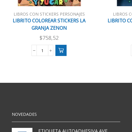
LIBROS CON STICKERS PERSONAJES
LIBROS C
LIBRITO COLOREAR STICKERS LA
LIBRITO C
GRANJA ZENON
$
758,52
LIBRITO
COLOREAR
STICKERS
LA
GRANJA
ZENON
cantidad
NOVEDADES
ETIQUETA AUTOADHESIVA AVERY 3026 30H 20 X 70