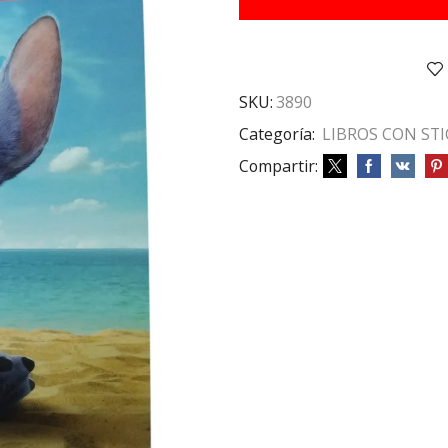
32
PAG
LILO
Y
STITICH
SKU:
3890
cantidad
Categoría:
LIBROS CON ST
Compartir: