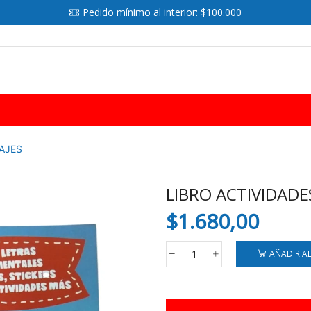
Pedido mínimo al interior: $100.000
SEARCH
INPUT
AJES
LIBRO ACTIVIDADES
$
1.680,00
AÑADIR A
LIBRO
ACTIVIDADES
20X28
CM