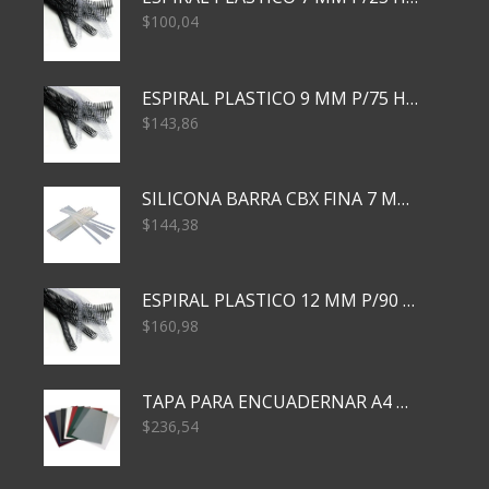
$
100,04
ESPIRAL PLASTICO 9 MM P/75 HJS X50X2400
$
143,86
SILICONA BARRA CBX FINA 7 MM 28 CM
$
144,38
ESPIRAL PLASTICO 12 MM P/90 HJS X50X1500
$
160,98
TAPA PARA ENCUADERNAR A4 TRANSP x50x500
$
236,54