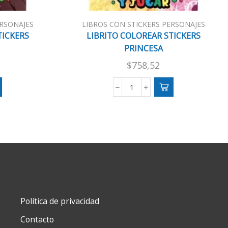
ERSONAJES
LIBROS CON STICKERS PERSONAJES
TICKERS
LIBRITO COLOREAR STICKERS
PRINCESA
$
758,52
LIBRITO
COLOREAR
STICKERS
O
PRINCESA
cantidad
Política de privacidad
Contacto