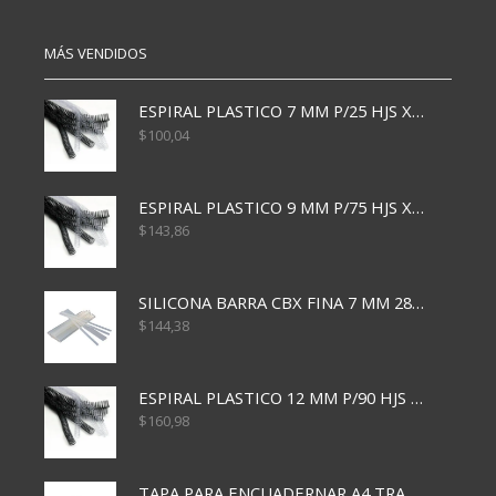
MÁS VENDIDOS
ESPIRAL PLASTICO 7 MM P/25 HJS X50x3000
$
100,04
ESPIRAL PLASTICO 9 MM P/75 HJS X50X2400
$
143,86
SILICONA BARRA CBX FINA 7 MM 28 CM
$
144,38
ESPIRAL PLASTICO 12 MM P/90 HJS X50X1500
$
160,98
TAPA PARA ENCUADERNAR A4 TRANSP x50x500