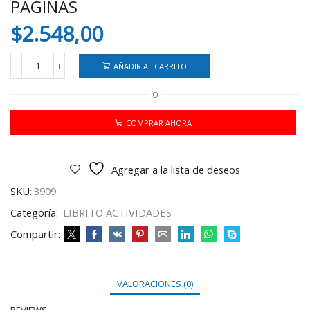
PAGINAS
$
2.548,00
AÑADIR AL CARRITO
LIBRO
FECHAS
O
PATRIAS
20X28
CM
COMPRAR AHORA
32
PAGINAS
cantidad
Agregar a la lista de deseos
SKU:
3909
Categoría:
LIBRITO ACTIVIDADES
Compartir:
VALORACIONES (0)
REVIEWS