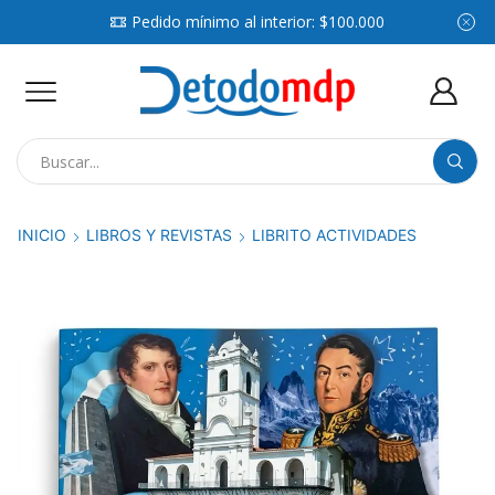
Pedido mínimo al interior: $100.000
Search
input
INICIO
LIBROS Y REVISTAS
LIBRITO ACTIVIDADES