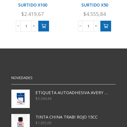
SURTIDO X100
SURTIDO X50
$
2.419,67
$
4.555,84
LIMPIA
LIMPIA
PIPA
PIPA
30
100
CM
CM
COLOR
COLOR
SURTIDO
SURTIDO
X100
X50
cantidad
cantidad
NOVEDADES
ETIQUETA AUTOADHESIVA AVERY 3026 30H 20 X 70
$
3.344,44
TINTA CHINA TRABI ROJO 15CC
$
1.655,00