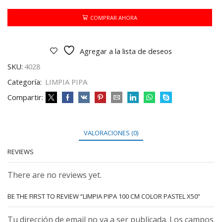
CM
COLOR
COMPRAR AHORA
PASTEL
X50
cantidad
Agregar a la lista de deseos
SKU:
4028
Categoría:
LIMPIA PIPA
Compartir:
VALORACIONES (0)
REVIEWS
There are no reviews yet.
BE THE FIRST TO REVIEW “LIMPIA PIPA 100 CM COLOR PASTEL X50”
Tu dirección de email no va a ser publicada. Los campos