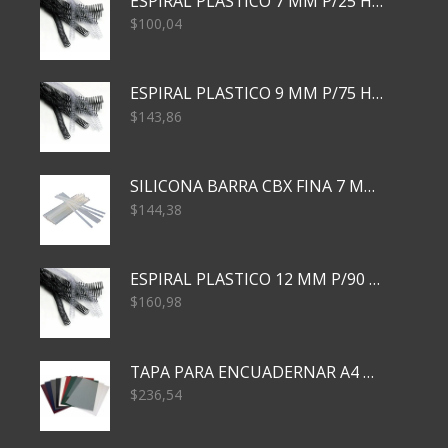
ESPIRAL PLASTICO 7 MM P/25 HJS X50x3000
$
100,04
ESPIRAL PLASTICO 9 MM P/75 HJS X50X2400
$
143,86
SILICONA BARRA CBX FINA 7 MM 28 CM
$
144,38
ESPIRAL PLASTICO 12 MM P/90 HJS X50X1500
$
160,98
TAPA PARA ENCUADERNAR A4 TRANSP x50x500
$
236,54