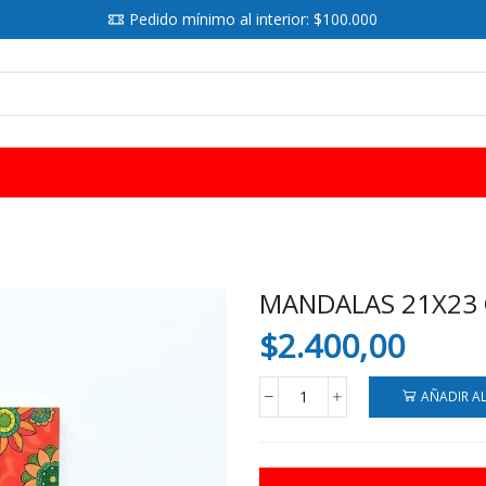
Pedido mínimo al interior: $100.000
SEARCH
INPUT
MANDALAS 21X23 
$
2.400,00
AÑADIR A
MANDALAS
21X23
CM
24