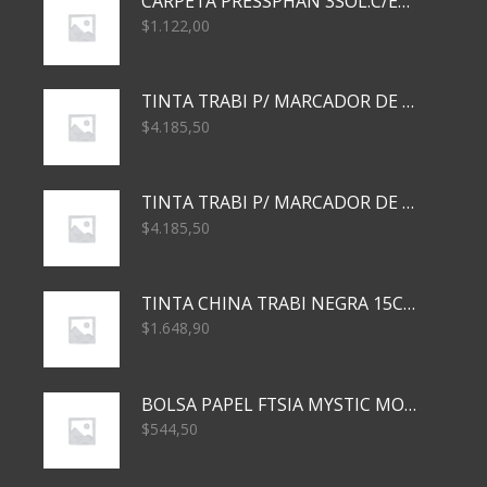
CARPETA PRESSPHAN 3SOL.C/ELAST MARRON A4 P01A
$
1.122,00
TINTA TRABI P/ MARCADOR DE PIZARRA x30ml AZUL
$
4.185,50
TINTA TRABI P/ MARCADOR DE PIZARRA x30ml ROJO
$
4.185,50
TINTA CHINA TRABI NEGRA 15CC TR3460
$
1.648,90
BOLSA PAPEL FTSIA MYSTIC MONKEY 14/08/20
$
544,50