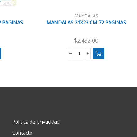
MANDALAS
2 PAGINAS
MANDALAS 21X23 CM 72 PAGINAS
$
2.492,00
MANDALAS
21X23
CM
72
PAGINAS
cantidad
Política de privacidad
Contacto