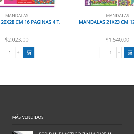
MANDALAS
MANDALAS
0X28 CM 16 PAGINAS 4 T.
MANDALAS 21X23 CM 1
$
2.023,00
$
1.540,00
MANDALAS
MANDALAS
20X28
21X23
CM
CM
16
12
PAGINAS
PAGINAS
4
cantidad
T.
cantidad
MÁS VENDIDOS