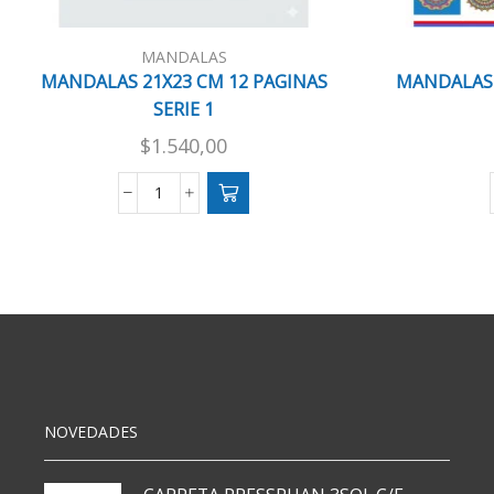
MANDALAS
MANDALAS 21X23 CM 12 PAGINAS
MANDALAS 2
SERIE 1
$
1.540,00
MANDALAS
21X23
CM
12
PAGINAS
SERIE
1
cantidad
NOVEDADES