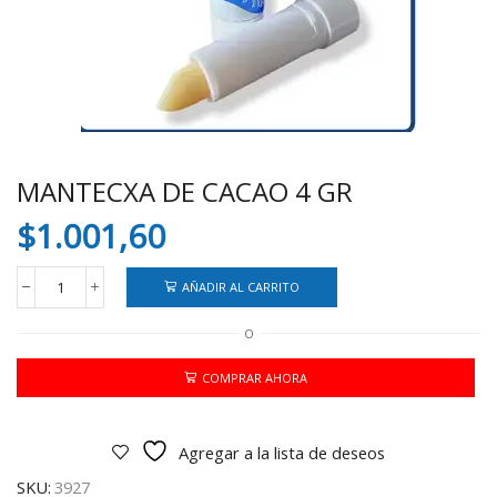
MANTECXA DE CACAO 4 GR
$
1.001,60
AÑADIR AL CARRITO
MANTECXA
DE
O
CACAO
4
GR
COMPRAR AHORA
cantidad
Agregar a la lista de deseos
SKU:
3927