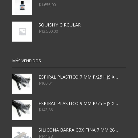
$
1.655,00
SQUISHY CIRCULAR
$
13.500,00
MÁS VENDIDOS
ESPIRAL PLASTICO 7 MM P/25 HJS X50x3000
$
100,04
ESPIRAL PLASTICO 9 MM P/75 HJS X50X2400
$
143,86
SILICONA BARRA CBX FINA 7 MM 28 CM
$
144,38