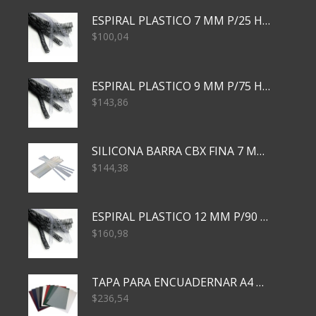
ESPIRAL PLASTICO 7 MM P/25 HJS X50x3000
$
100,04
ESPIRAL PLASTICO 9 MM P/75 HJS X50X2400
$
143,86
SILICONA BARRA CBX FINA 7 MM 28 CM
$
144,38
ESPIRAL PLASTICO 12 MM P/90 HJS X50X1500
$
160,98
TAPA PARA ENCUADERNAR A4 TRANSP x50x500
$
236,54