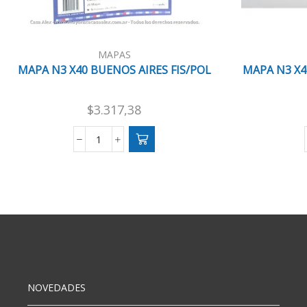
MAPAS
MAPA N3 X40 BUENOS AIRES FIS/POL
MAPA N3 X4
$
3.317,38
MAPA
N3
X40
BUENOS
AIRES
FIS/POL
cantidad
NOVEDADES