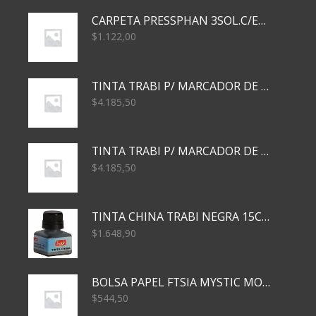
CARPETA PRESSPHAN 3SOL.C/ELAST MARRON A4 P01A
$
1.122,00
TINTA TRABI P/ MARCADOR DE PIZARRA x30ml AZUL
$
4.185,50
TINTA TRABI P/ MARCADOR DE PIZARRA x30ml ROJO
$
4.185,50
TINTA CHINA TRABI NEGRA 15CC TR3460
$
1.648,90
BOLSA PAPEL FTSIA MYSTIC MONKEY 14/08/20
$
544,50