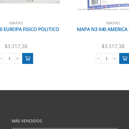
MAPAS
MAPAS
0 EUROPA FISICO POLITICO
MAPA N3 X40 AMERICA 
$
3.317,38
$
3.317,38
MAPA
MAPA
N3
N3
X40
X40
EUROPA
AMERICA
FISICO
POLITICO
POLITICO
cantidad
cantidad
MÁS VENDIDOS