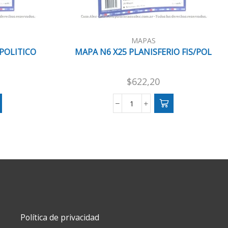
MAPAS
POLITICO
MAPA N6 X25 PLANISFERIO FIS/POL
$
622,20
MAPA
N6
X25
PLANISFERIO
FIS/POL
cantidad
Política de privacidad