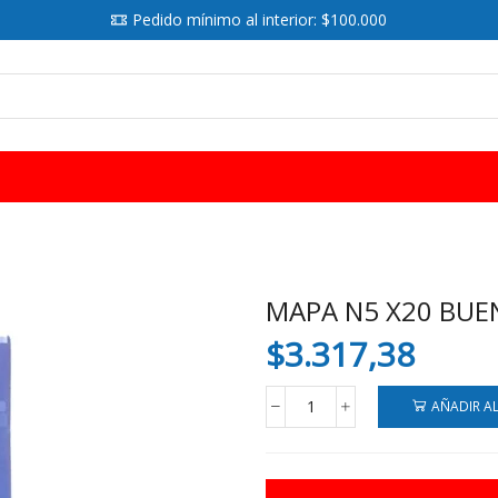
Pedido mínimo al interior: $100.000
SEARCH
INPUT
MAPA N5 X20 BUEN
$
3.317,38
AÑADIR A
MAPA
N5
X20
BUENOS