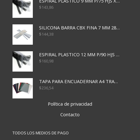
ESPIRAL PLASTICO 9 MM P/75 HJS X50X2400
$
143,86
SILICONA BARRA CBX FINA 7 MM 28 CM
$
144,38
ESPIRAL PLASTICO 12 MM P/90 HJS X50X1500
$
160,98
TAPA PARA ENCUADERNAR A4 TRANSP x50x500
$
236,54
Política de privacidad
Contacto
TODOS LOS MEDIOS DE PAGO