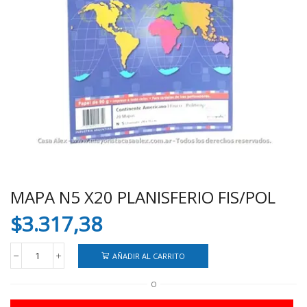
MAPA N5 X20 PLANISFERIO FIS/POL
$
3.317,38
AÑADIR AL CARRITO
MAPA
N5
O
X20
PLANISFERIO