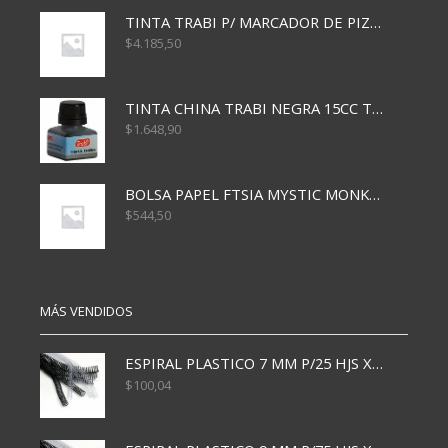
TINTA TRABI P/ MARCADOR DE PIZARRA x30ml ROJO
$
4.185,50
TINTA CHINA TRABI NEGRA 15CC TR3460
$
1.648,90
BOLSA PAPEL FTSIA MYSTIC MONKEY 14/08/20
$
544,50
MÁS VENDIDOS
ESPIRAL PLASTICO 7 MM P/25 HJS X50x3000
$
100,04