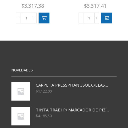
$
3.317,38
$
3.317,41
MAPA
MAPA
N5
N3
X20
X40
ARGENTINA
PLANISFERIO
FIS/POL
POLITICO
cantidad
cantidad
NOVEDADES
CARPETA PRESSPHAN 3SOL.C/ELAST MARRON A4 P01A
$
1.122,00
TINTA TRABI P/ MARCADOR DE PIZARRA x30ml AZUL
$
4.185,50