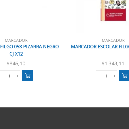
MARCADOR
MARCADOR
ILGO 058 PIZARRA NEGRO
MARCADOR ESCOLAR FILGO
CJ X12
$
846,10
$
1.343,11
MARCADOR
MARCADO
FILGO
ESCOLAR
058
FILGO
PIZARRA
PASTEL
NEGRO
X6
CJ
cantidad
X12
cantidad