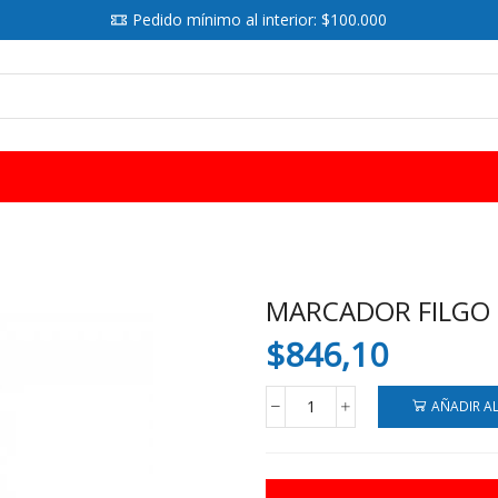
Pedido mínimo al interior: $100.000
SEARCH
INPUT
MARCADOR FILGO 0
$
846,10
AÑADIR A
MARCADOR
FILGO
058
PIZARRA