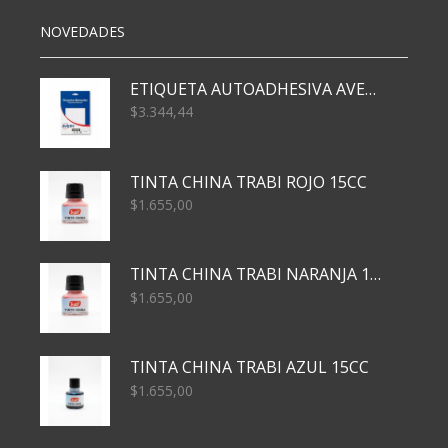
NOVEDADES
ETIQUETA AUTOADHESIVA AVERY 3026 30H 20 X 70
$
3.344,44
TINTA CHINA TRABI ROJO 15CC
$
1.655,00
TINTA CHINA TRABI NARANJA 15CC
$
1.655,00
TINTA CHINA TRABI AZUL 15CC
$
1.655,00