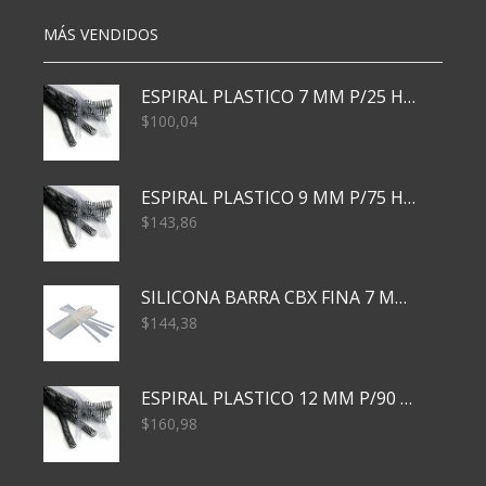
MÁS VENDIDOS
ESPIRAL PLASTICO 7 MM P/25 HJS X50x3000
$
100,04
ESPIRAL PLASTICO 9 MM P/75 HJS X50X2400
$
143,86
SILICONA BARRA CBX FINA 7 MM 28 CM
$
144,38
ESPIRAL PLASTICO 12 MM P/90 HJS X50X1500
$
160,98