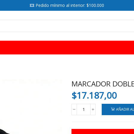
Pedido mínimo al interior: $100.000
SEARCH
INPUT
MARCADOR DOBLE P
$
17.187,00
AÑADIR A
MARCADOR
DOBLE
PUNTA
X80