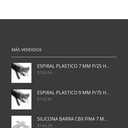
MÁS VENDIDOS
ESPIRAL PLASTICO 7 MM P/25 HJS X50x3000
$
100,04
ESPIRAL PLASTICO 9 MM P/75 HJS X50X2400
$
143,86
SILICONA BARRA CBX FINA 7 MM 28 CM
$
144,38