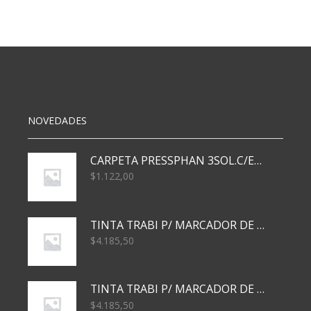
PUNTA
X48
E/
ESTUCHE
(
MKB-
48
)
NOVEDADES
cantidad
CARPETA PRESSPHAN 3SOL.C/ELAST MARRON A4 P01A
$
1.122,00
TINTA TRABI P/ MARCADOR DE PIZARRA x30ml AZUL
$
4.185,50
TINTA TRABI P/ MARCADOR DE PIZARRA x30ml ROJO
$
4.185,50