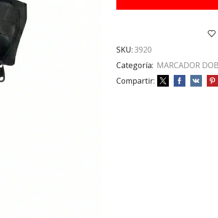
E/
ESTUCHE
(
MKB-
80
SKU:
3920
)
cantidad
Categoría:
MARCADOR DOB
Compartir: