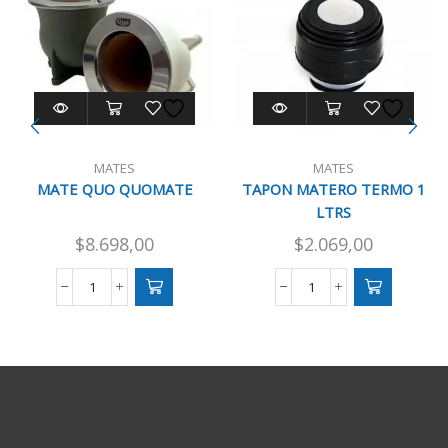
MATES
MATES
MATE QUO QUOMATE
TAPON MATERO TERMO 1
LTRS
$
8.698,00
$
2.069,00
MATE
TAPON
QUO
MATERO
QUOMATE
TERMO
cantidad
1
LTRS
cantidad