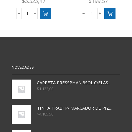
$
3.523,47
$
199,57
LAPIZ
LAPIZ
COLOR
GRAFITO
FILGO
MAPED
PINTO
HB
X10
X12
METAL
C/GOMA
cantidad
cantidad
NOVEDADES
CARPETA PRESSPHAN 3SOL.C/ELAST MARRON A4 P01A
$
1.122,00
TINTA TRABI P/ MARCADOR DE PIZARRA x30ml AZUL
$
4.185,50