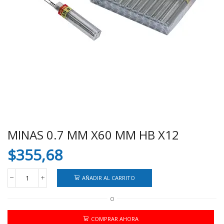
MINAS 0.7 MM X60 MM HB X12
$
355,68
AÑADIR AL CARRITO
MINAS
0.7
O
MM
X60
MM
COMPRAR AHORA