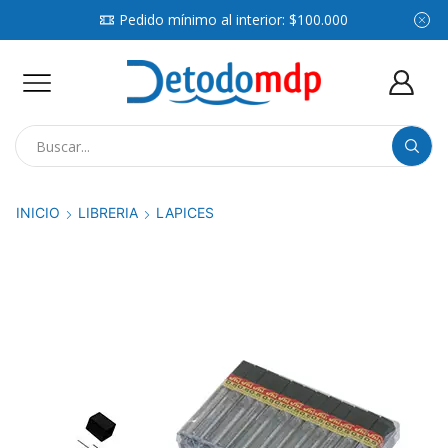
Pedido mínimo al interior: $100.000
Search
input
INICIO
LIBRERIA
LAPICES