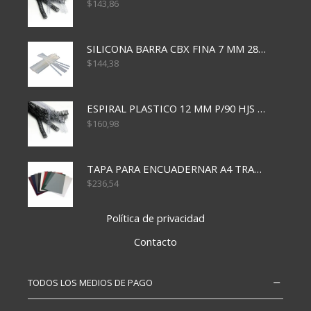
$
143,86
SILICONA BARRA CBX FINA 7 MM 28 CM
$
144,38
ESPIRAL PLASTICO 12 MM P/90 HJS X50X1500
$
160,98
TAPA PARA ENCUADERNAR A4 TRANSP x50x500
$
236,54
Política de privacidad
Contacto
TODOS LOS MEDIOS DE PAGO