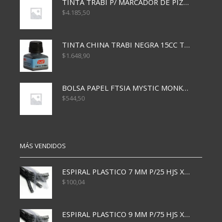
TINTA TRABI P/ MARCADOR DE PIZARRA x30ml ROJO
$
4.185,50
TINTA CHINA TRABI NEGRA 15CC TR3460
$
1.648,90
BOLSA PAPEL FTSIA MYSTIC MONKEY 14/08/20
$
544,50
MÁS VENDIDOS
ESPIRAL PLASTICO 7 MM P/25 HJS X50x3000
$
100,04
ESPIRAL PLASTICO 9 MM P/75 HJS X50X2400