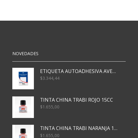
MAGICO
N4
2.3
X42
CM
cantidad
NOVEDADES
ETIQUETA AUTOADHESIVA AVERY 3026 30H 20 X 70
$
3.344,44
TINTA CHINA TRABI ROJO 15CC
$
1.655,00
TINTA CHINA TRABI NARANJA 15CC
$
1.655,00