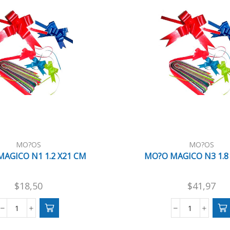
MO?OS
MO?OS
AGICO N1 1.2 X21 CM
MO?O MAGICO N3 1.8
$
18,50
$
41,97
MO?
MO?
O
O