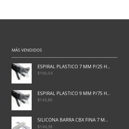
MAGICO
MAGICO
N1
N3
1.2
1.8
X21
X36
CM
CM
cantidad
cantidad
MÁS VENDIDOS
ESPIRAL PLASTICO 7 MM P/25 HJS X50x3000
$
100,04
ESPIRAL PLASTICO 9 MM P/75 HJS X50X2400
$
143,86
SILICONA BARRA CBX FINA 7 MM 28 CM
$
144,38