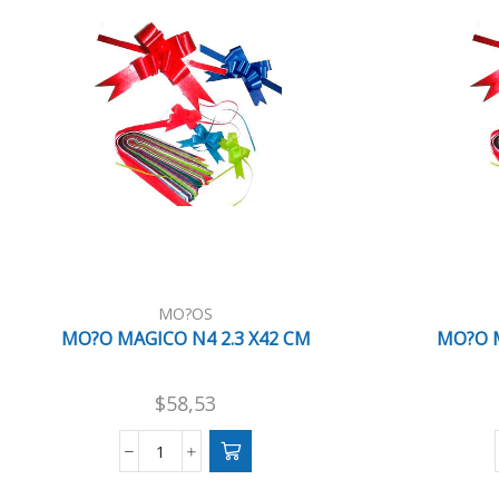
MO?OS
MO?O MAGICO N4 2.3 X42 CM
MO?O M
$
58,53
MO?
O