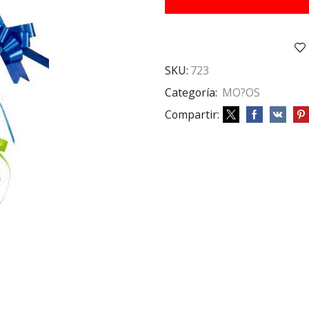
4.9
X75
CM
cantidad
SKU:
723
Categoría:
MO?OS
Compartir: