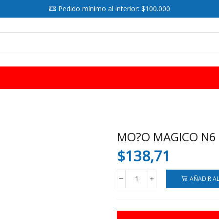
Pedido mínimo al interior: $100.000
SEARCH
INPUT
MO?O MAGICO N6 
$
138,71
AÑADIR A
MO?
O
MAGICO
N6