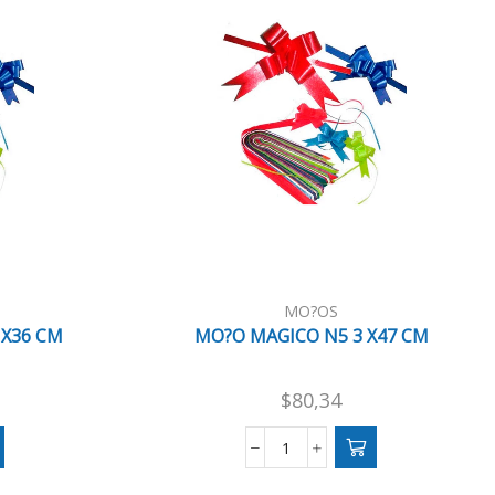
MO?OS
 X36 CM
MO?O MAGICO N5 3 X47 CM
$
80,34
MO?
O