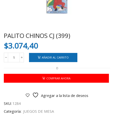
PALITO CHINOS CJ (399)
$
3.074,40
AÑADIR AL CARRITO
PALITO
CHINOS
O
CJ
(399)
cantidad
COMPRAR AHORA
Agregar a la lista de deseos
SKU:
1284
Categoría:
JUEGOS DE MESA