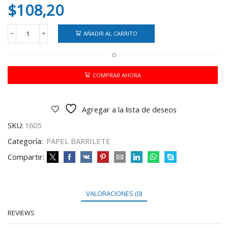
$
108,20
AÑADIR AL CARRITO
PAPEL
SEDA
O
BARRILETE
50X70
CM
COMPRAR AHORA
50
HJS.
VERDE
Agregar a la lista de deseos
CLARO
cantidad
SKU:
1605
Categoría:
PAPEL BARRILETE
Compartir:
VALORACIONES (0)
REVIEWS