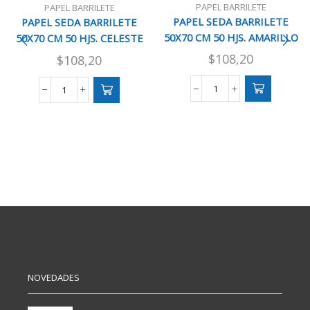
PAPEL BARRILETE
PAPEL BARRILETE
PAPEL SEDA BARRILETE
PAPEL SEDA BARRILETE
50X70 CM 50 HJS. AMARILLO
50X70 CM 50 HJS. CELESTE
$
108,20
$
108,20
PAPEL
PAPEL
SEDA
SEDA
BARRILETE
BARRILETE
50X70
50X70
CM
CM
50
50
HJS.
HJS.
AMARILLO
CELESTE
cantidad
cantidad
NOVEDADES