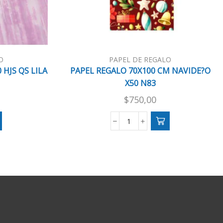
O
PAPEL DE REGALO
 HJS QS LILA
PAPEL REGALO 70X100 CM NAVIDE?O
X50 N83
$
750,00
PAPEL
REGALO
70X100
CM
NAVIDE?
O
X50
N83
cantidad