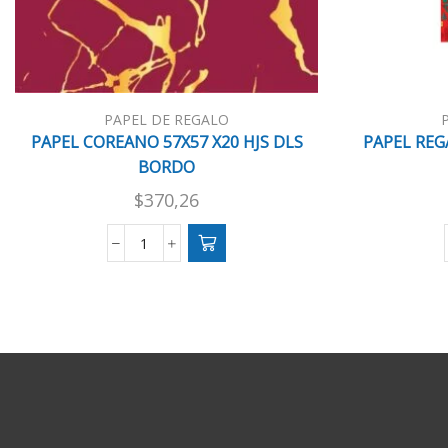
PAPEL DE REGALO
PAPEL COREANO 57X57 X20 HJS DLS
PAPEL REG
BORDO
$
370,26
PAPEL
COREANO
57X57
X20
HJS
DLS
BORDO
cantidad