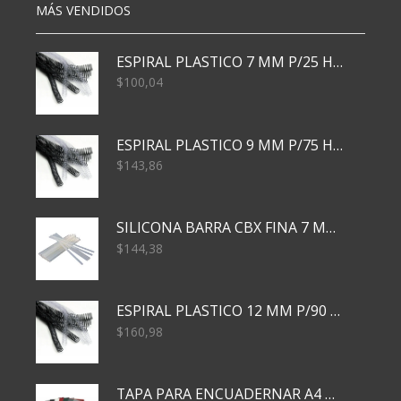
MÁS VENDIDOS
ESPIRAL PLASTICO 7 MM P/25 HJS X50x3000
$
100,04
ESPIRAL PLASTICO 9 MM P/75 HJS X50X2400
$
143,86
SILICONA BARRA CBX FINA 7 MM 28 CM
$
144,38
ESPIRAL PLASTICO 12 MM P/90 HJS X50X1500
$
160,98
TAPA PARA ENCUADERNAR A4 TRANSP x50x500