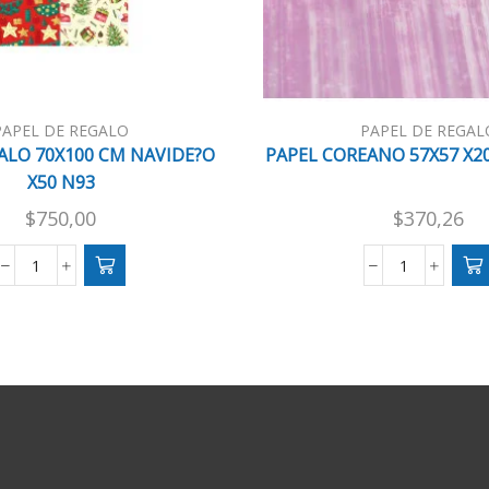
PAPEL DE REGALO
PAPEL DE REGAL
ALO 70X100 CM NAVIDE?O
PAPEL COREANO 57X57 X20
X50 N93
$
750,00
$
370,26
PAPEL
PAPEL
REGALO
COREANO
70X100
57X57
CM
X20
NAVIDE?
HJS
O
QS
X50
LILA
N93
cantidad
cantidad