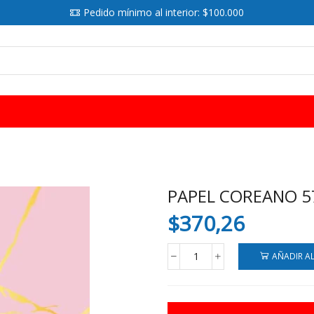
Pedido mínimo al interior: $100.000
SEARCH
INPUT
PAPEL COREANO 57
$
370,26
AÑADIR A
PAPEL
COREANO
57X57
X20