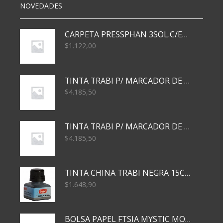
NOVEDADES
CARPETA PRESSPHAN 3SOL.C/ELAST MARRON A4 P01A
$
1.122,00
TINTA TRABI P/ MARCADOR DE PIZARRA x30ml AZUL
$
4.185,50
TINTA TRABI P/ MARCADOR DE PIZARRA x30ml ROJO
$
4.185,50
TINTA CHINA TRABI NEGRA 15CC TR3460
$
1.648,90
BOLSA PAPEL FTSIA MYSTIC MONKEY 14/08/20