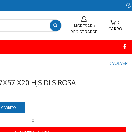
0
INGRESAR /
CARRO
REGISTRARSE
VOLVER
X57 X20 HJS DLS ROSA
L CARRITO
O