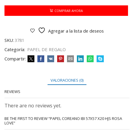
57X57
X20
COMPRAR AHORA
HJS
ROSA
LOVE
Agregar a la lista de deseos
cantidad
SKU:
3781
Categoría:
PAPEL DE REGALO
Compartir:
VALORACIONES (0)
REVIEWS
There are no reviews yet.
BE THE FIRST TO REVIEW “PAPEL COREANO IBI 57X57 X20 HJS ROSA
LOVE”