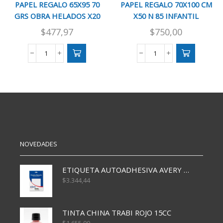
PAPEL REGALO 65X95 70
PAPEL REGALO 70X100 CM
GRS OBRA HELADOS X20
X50 N 85 INFANTIL
$
477,97
$
750,00
PAPEL
PAPEL
REGALO
REGALO
65X95
70X100
70
CM
GRS
X50
OBRA
N
HELADOS
85
X20
INFANTIL
cantidad
cantidad
NOVEDADES
ETIQUETA AUTOADHESIVA AVERY 3026 30H 20 X 70
$
3.344,44
TINTA CHINA TRABI ROJO 15CC