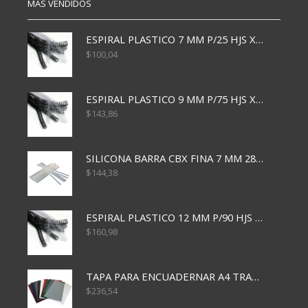
MÁS VENDIDOS
ESPIRAL PLASTICO 7 MM P/25 HJS X50x3000
$
100,04
ESPIRAL PLASTICO 9 MM P/75 HJS X50X2400
$
143,86
SILICONA BARRA CBX FINA 7 MM 28 CM
$
144,38
ESPIRAL PLASTICO 12 MM P/90 HJS X50X1500
$
160,98
TAPA PARA ENCUADERNAR A4 TRANSP x50x500
$
236,54