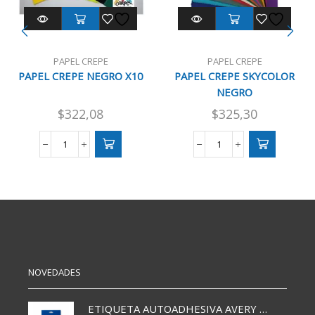
PAPEL CREPE
PAPEL CREPE
PAPEL CREPE NEGRO X10
PAPEL CREPE SKYCOLOR
NEGRO
$
322,08
$
325,30
PAPEL
PAPEL
CREPE
CREPE
NEGRO
SKYCOLOR
X10
NEGRO
cantidad
cantidad
NOVEDADES
ETIQUETA AUTOADHESIVA AVERY 3026 30H 20 X 70