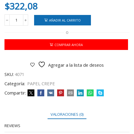
$
322,08
AÑADIR AL CARRITO
PAPEL
CREPE
O
AMARILLO
CLARO
X10
COMPRAR AHORA
cantidad
Agregar a la lista de deseos
SKU:
4071
Categoría:
PAPEL CREPE
Compartir:
VALORACIONES (0)
REVIEWS