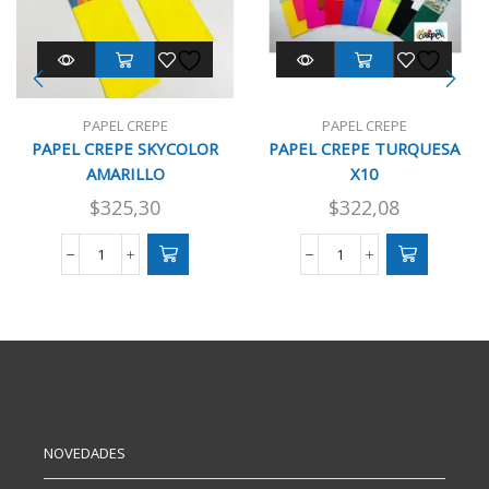
PAPEL CREPE
PAPEL CREPE
PAPEL CREPE SKYCOLOR
PAPEL CREPE TURQUESA
AMARILLO
X10
$
325,30
$
322,08
PAPEL
PAPEL
CREPE
CREPE
SKYCOLOR
TURQUESA
AMARILLO
X10
cantidad
cantidad
NOVEDADES