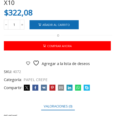
X10
$
322,08
AÑADIR AL CARRITO
PAPEL
CREPE
O
BEIGE/CREMA
CLARO
X10
COMPRAR AHORA
cantidad
Agregar a la lista de deseos
SKU:
4072
Categoría:
PAPEL CREPE
Compartir:
VALORACIONES (0)
REVIEWS