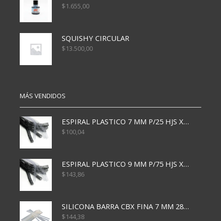
$
1.655,00
SQUISHY CIRCULAR
$
13.500,00
MÁS VENDIDOS
ESPIRAL PLASTICO 7 MM P/25 HJS X50x3000
$
100,04
ESPIRAL PLASTICO 9 MM P/75 HJS X50X2400
$
143,86
SILICONA BARRA CBX FINA 7 MM 28 CM
$
144,38