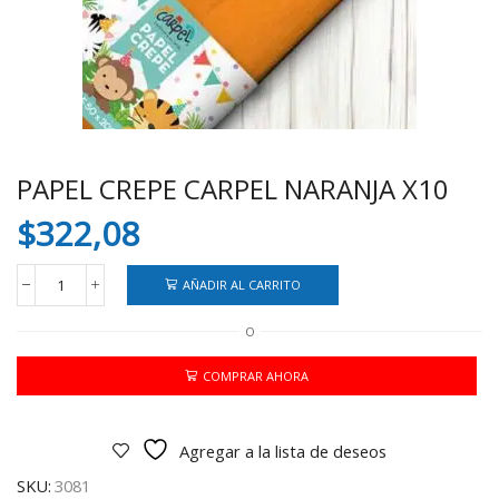
PAPEL CREPE CARPEL NARANJA X10
$
322,08
AÑADIR AL CARRITO
PAPEL
CREPE
O
CARPEL
NARANJA
X10
COMPRAR AHORA
cantidad
Agregar a la lista de deseos
SKU:
3081