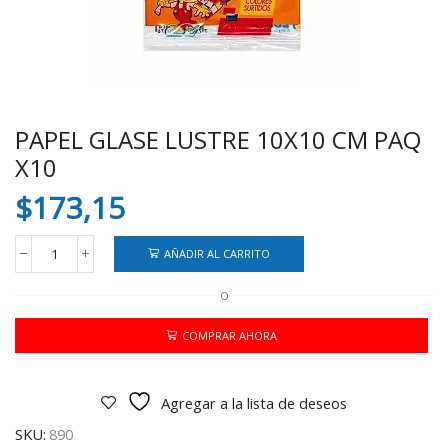
PAPEL GLASE LUSTRE 10X10 CM PAQ
X10
$
173,15
AÑADIR AL CARRITO
PAPEL
GLASE
O
LUSTRE
10X10
CM
COMPRAR AHORA
PAQ
X10
cantidad
Agregar a la lista de deseos
SKU:
890