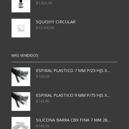
$
1.655,00
SQUISHY CIRCULAR
$
13.500,00
MÁS VENDIDOS
ESPIRAL PLASTICO 7 MM P/25 HJS X50x3000
$
100,04
ESPIRAL PLASTICO 9 MM P/75 HJS X50X2400
$
143,86
SILICONA BARRA CBX FINA 7 MM 28 CM
$
144,38