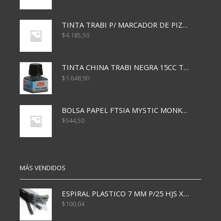
TINTA TRABI P/ MARCADOR DE PIZARRA x30ml ROJO
$
4.185,50
TINTA CHINA TRABI NEGRA 15CC TR3460
$
1.648,90
BOLSA PAPEL FTSIA MYSTIC MONKEY 14/08/20
$
544,50
MÁS VENDIDOS
ESPIRAL PLASTICO 7 MM P/25 HJS X50x3000
$
100,04