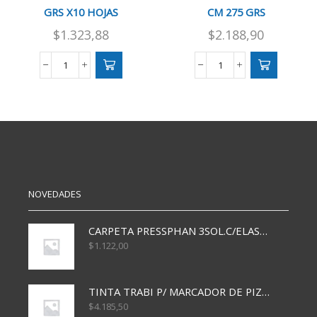
GRS X10 HOJAS
CM 275 GRS
$
1.323,88
$
2.188,90
PAPEL
PAPEL
MISIONERO
MISIONERO
A4
85x120
300
CM
GRS
275
X10
GRS
HOJAS
cantidad
cantidad
NOVEDADES
CARPETA PRESSPHAN 3SOL.C/ELAST MARRON A4 P01A
$
1.122,00
TINTA TRABI P/ MARCADOR DE PIZARRA x30ml AZUL
$
4.185,50