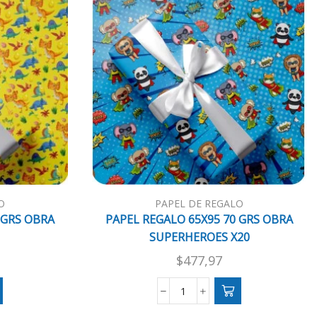
O
PAPEL DE REGALO
 GRS OBRA
PAPEL REGALO 65X95 70 GRS OBRA
SUPERHEROES X20
$
477,97
PAPEL
REGALO