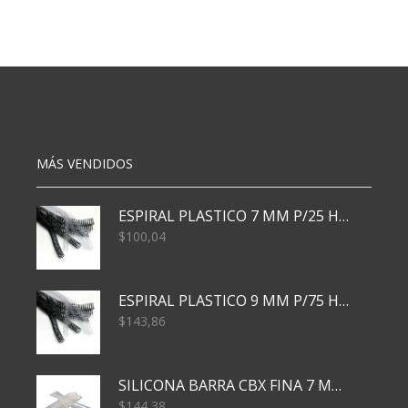
70X100
65X95
CM
70
X50
GRS
N
OBRA
86
DINOS
cantidad
X20
cantidad
MÁS VENDIDOS
ESPIRAL PLASTICO 7 MM P/25 HJS X50x3000
$
100,04
ESPIRAL PLASTICO 9 MM P/75 HJS X50X2400
$
143,86
SILICONA BARRA CBX FINA 7 MM 28 CM
$
144,38