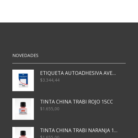
57X57
X20
HJS
DLS
GRIS
cantidad
NOVEDADES
ETIQUETA AUTOADHESIVA AVERY 3026 30H 20 X 70
$
3.344,44
TINTA CHINA TRABI ROJO 15CC
$
1.655,00
TINTA CHINA TRABI NARANJA 15CC
$
1.655,00