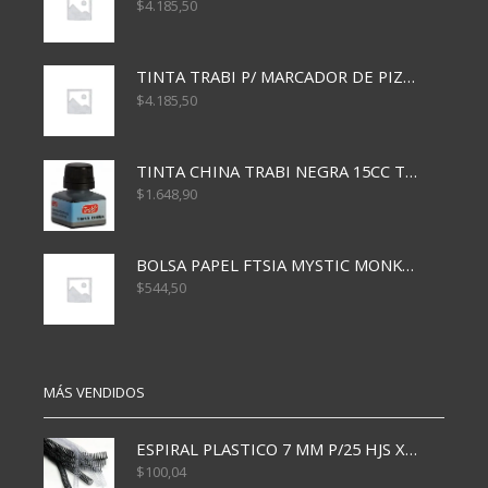
$
4.185,50
TINTA TRABI P/ MARCADOR DE PIZARRA x30ml ROJO
$
4.185,50
TINTA CHINA TRABI NEGRA 15CC TR3460
$
1.648,90
BOLSA PAPEL FTSIA MYSTIC MONKEY 14/08/20
$
544,50
MÁS VENDIDOS
ESPIRAL PLASTICO 7 MM P/25 HJS X50x3000
$
100,04