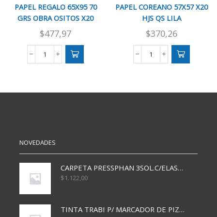
PAPEL REGALO 65X95 70
PAPEL COREANO 57X57 X20
GRS OBRA OSITOS X20
HJS QS LILA
$
477,97
$
370,26
PAPEL
PAPEL
REGALO
COREANO
65X95
57X57
70
X20
GRS
HJS
OBRA
QS
OSITOS
LILA
X20
cantidad
cantidad
NOVEDADES
CARPETA PRESSPHAN 3SOL.C/ELAST MARRON A4 P01A
$
1.122,00
TINTA TRABI P/ MARCADOR DE PIZARRA x30ml AZUL