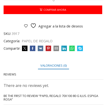
O
70X100
80
G
COMPRAR AHORA
ILUS.
ESPIGA
ROSA
Agregar a la lista de deseos
cantidad
SKU:
3917
Categoría:
PAPEL DE REGALO
Compartir:
VALORACIONES (0)
REVIEWS
There are no reviews yet.
BE THE FIRST TO REVIEW “PAPEL REGALO 70X100 80 G ILUS. ESPIGA
ROSA”