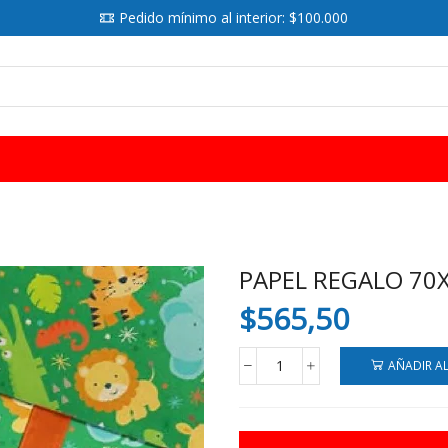
Pedido mínimo al interior: $100.000
SEARCH
INPUT
PAPEL REGALO 70X
$
565,50
AÑADIR A
PAPEL
REGALO
70X100
80