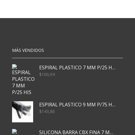
70X100
65X95
CM
70
NAVIDE?
GRS
O
OBRA
X50
HELADOS
N94
X20
cantidad
cantidad
MÁS VENDIDOS
ESPIRAL PLASTICO 7 MM P/25 HJS X50x3000
$
100,04
ESPIRAL PLASTICO 9 MM P/75 HJS X50X2400
$
143,86
SILICONA BARRA CBX FINA 7 MM 28 CM