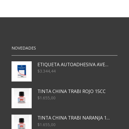
70X100
X50
RESMA
90
MUJER
cantidad
NOVEDADES
ETIQUETA AUTOADHESIVA AVERY 3026 30H 20 X 70
$
3.344,44
TINTA CHINA TRABI ROJO 15CC
$
1.655,00
TINTA CHINA TRABI NARANJA 15CC
$
1.655,00