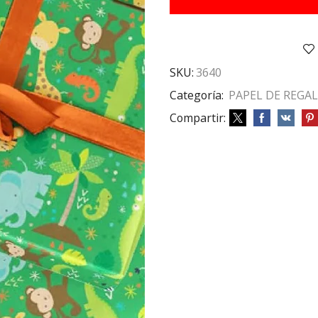
G
ILUS.
JUNGLA
cantidad
SKU:
3640
Categoría:
PAPEL DE REGA
Compartir: