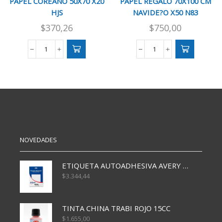
PAPEL COREANO 50X70 X20
PAPEL REGALO 70X100 CM
HJS
NAVIDE?O X50 N83
$
370,26
$
750,00
PAPEL
PAPEL
COREANO
REGALO
50X70
70X100
X20
CM
HJS
NAVIDE?
cantidad
O
X50
N83
cantidad
NOVEDADES
ETIQUETA AUTOADHESIVA AVERY 3026 30H 20 X 70
$
3.344,44
TINTA CHINA TRABI ROJO 15CC
$
1.655,00