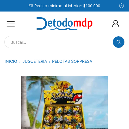
Pedido mínimo al interior: $100.000
Search
input
INICIO
JUGUETERIA
PELOTAS SORPRESA