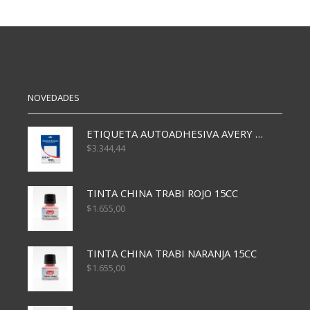
PONG
PONG
X10
x3
cantidad
KK
cantidad
NOVEDADES
ETIQUETA AUTOADHESIVA AVERY 3026 30H 20 X 70
$
3.344,44
TINTA CHINA TRABI ROJO 15CC
$
1.655,00
TINTA CHINA TRABI NARANJA 15CC
$
1.655,00