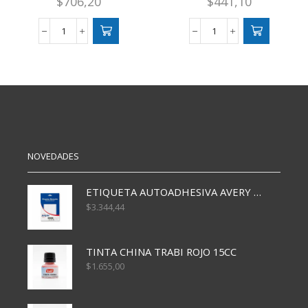
$
706,20
$
441,10
PINCEL
PINCEL
RED.
RED.
CABO
CABO
MAD.
MAD.
N
N
12
8
cantidad
cantidad
NOVEDADES
ETIQUETA AUTOADHESIVA AVERY 3026 30H 20 X 70
$
3.344,44
TINTA CHINA TRABI ROJO 15CC
$
1.655,00