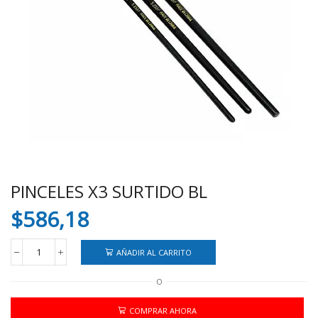
PINCELES X3 SURTIDO BL
$
586,18
AÑADIR AL CARRITO
PINCELES
X3
O
SURTIDO
BL
cantidad
COMPRAR AHORA