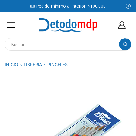
Pedido mínimo al interior: $100.000
Search
input
INICIO
LIBRERIA
PINCELES