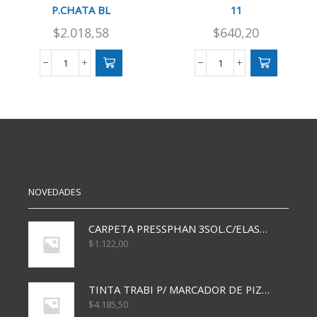
P.CHATA BL
11
$
2.018,58
$
640,20
PINCELES
PINCEL
X12
RED.
SURTIDO
CABO
P.CHATA
MAD.
BL
N
cantidad
11
cantidad
NOVEDADES
CARPETA PRESSPHAN 3SOL.C/ELAST MARRON A4 P01A
$
1.122,00
TINTA TRABI P/ MARCADOR DE PIZARRA x30ml AZUL
$
4.185,50