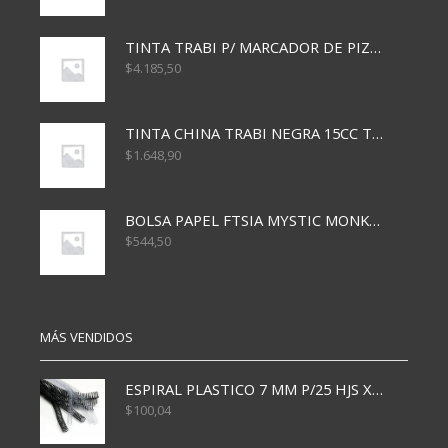
TINTA TRABI P/ MARCADOR DE PIZARRA x30ml ROJO
$
4.185,50
TINTA CHINA TRABI NEGRA 15CC TR3460
$
1.648,90
BOLSA PAPEL FTSIA MYSTIC MONKEY 14/08/20
$
544,50
MÁS VENDIDOS
ESPIRAL PLASTICO 7 MM P/25 HJS X50x3000
$
100,04